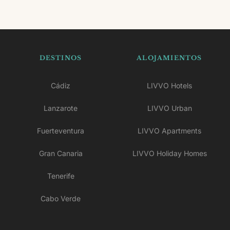
DESTINOS
ALOJAMIENTOS
Cádiz
LIVVO Hotels
Lanzarote
LIVVO Urban
Fuerteventura
LIVVO Apartments
Gran Canaria
LIVVO Holiday Homes
Tenerife
Cabo Verde