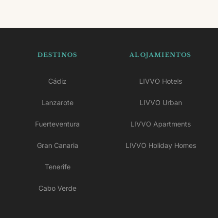
DESTINOS
ALOJAMIENTOS
Cádiz
LIVVO Hotels
Lanzarote
LIVVO Urban
Fuerteventura
LIVVO Apartments
Gran Canaria
LIVVO Holiday Homes
Tenerife
Cabo Verde