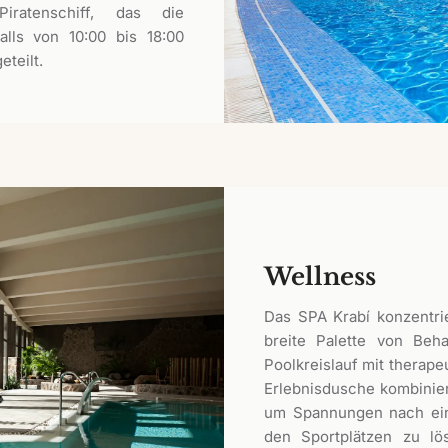
ratenschiff, das die
falls von 10:00 bis 18:00
teilt.
Wellness
Das SPA Krabí konzentri
breite Palette von Be
Poolkreislauf mit therap
Erlebnisdusche kombinie
um Spannungen nach ein
den Sportplätzen zu lö