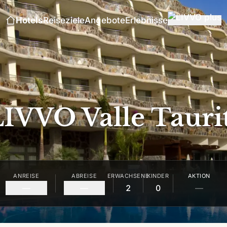
Hotels
Reiseziele
Angebote
Erlebnisse
LIVVO Valle Tauri
ANREISE
ABREISE
ERWACHSENE
KINDER
AKTION
—
—
2
0