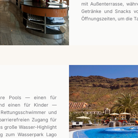
mit Außenterrasse, währ
Getränke und Snacks vo
Öffnungszeiten, um die T
are Pools — einen für
und einen für Kinder —
n, Rettungsschwimmer und
arrierefreien Zugang für
as große Wasser-Highlight
ng zum Wasserpark Lago