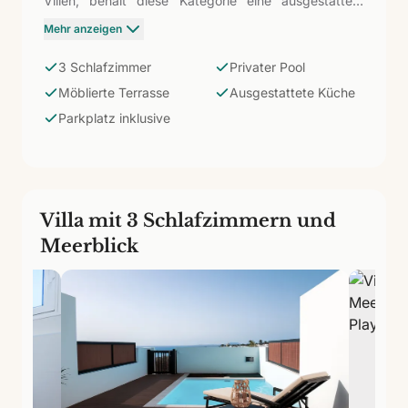
Villen, behält diese Kategorie eine ausgestattete
Küche, Wohn-Esszimmer, möblierte Terrasse, privaten
Mehr anzeigen
Pool und Parkplatz bei. Die geräumigste Option für
Familien von bis zu sechs Personen, die separate
3 Schlafzimmer
Privater Pool
Zimmer und Privatsphäre im Freien wünschen, ohne
Möblierte Terrasse
Ausgestattete Küche
unnötige Extras hinzuzufügen.
Parkplatz inklusive
Villa mit 3 Schlafzimmern und
Meerblick