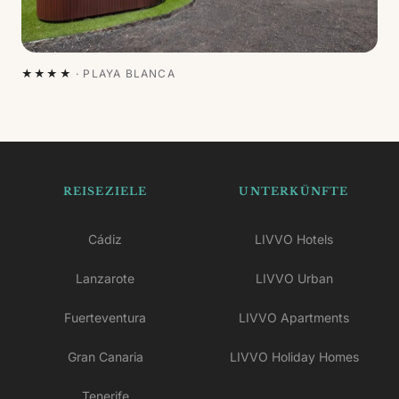
★★★★
·
PLAYA BLANCA
REISEZIELE
UNTERKÜNFTE
Cádiz
LIVVO Hotels
Lanzarote
LIVVO Urban
Fuerteventura
LIVVO Apartments
Gran Canaria
LIVVO Holiday Homes
Tenerife