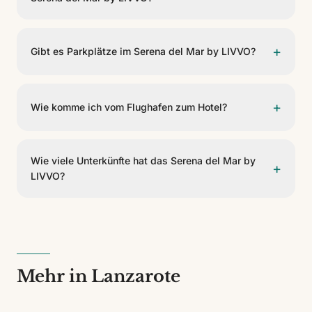
Check-in ist ab 16:00 und Check-out vor 12:00.
+
Gibt es Parkplätze im Serena del Mar by LIVVO?
Ja, das Serena del Mar by LIVVO bietet Parkplätze für
Gäste. Bitte erfragen Sie Verfügbarkeit und
+
Wie komme ich vom Flughafen zum Hotel?
Konditionen an der Rezeption.
Das Serena del Mar by LIVVO liegt 29,1 km vom
Aeropuerto César Manrique entfernt. Sie erreichen es
Wie viele Unterkünfte hat das Serena del Mar by
+
mit dem Taxi, einem privaten Transfer oder einem
LIVVO?
Mietwagen.
Das Serena del Mar by LIVVO verfügt über 33
Unterkünfte in 5 verschiedenen Kategorien. Es ist ein
3-Sterne-Haus.
Mehr in Lanzarote