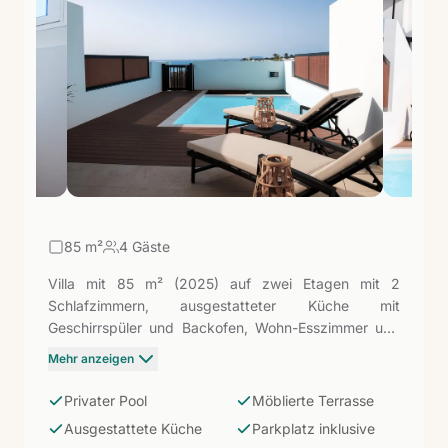
diejenigen, die Unabhängigkeit, zeitgenössisches
Design und eine privilegierte Umgebung im Süden
der Insel suchen.
85
m²
4 Gäste
Villa mit 85 m² (2025) auf zwei Etagen mit 2
Schlafzimmern, ausgestatteter Küche mit
Geschirrspüler und Backofen, Wohn-Esszimmer und
möblierter Terrasse. Privater Pool und Parkplatz
Mehr anzeigen
inklusive. Die Einstiegskategorie in Serena del Mar:
eigener Raum und Privatsphäre, unterstützt durch die
Privater Pool
Möblierte Terrasse
Wohnanlage — Gemeinschafts-Infinity-Pool und
Ausgestattete Küche
Parkplatz inklusive
Solarium — nur wenige Minuten von den Papagayo-