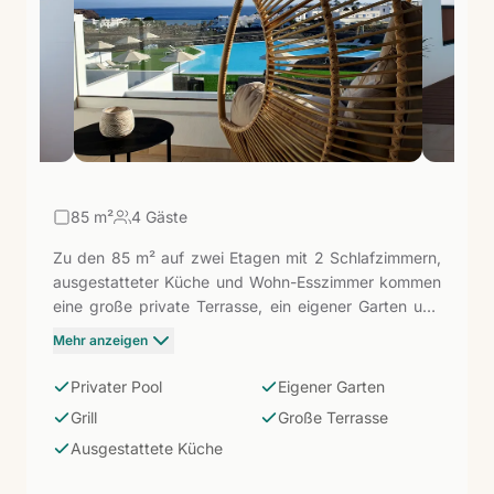
85
m²
4 Gäste
Zu den 85 m² auf zwei Etagen mit 2 Schlafzimmern,
ausgestatteter Küche und Wohn-Esszimmer kommen
eine große private Terrasse, ein eigener Garten und
ein Grill hinzu. Der private Pool und der Parkplatz
Mehr anzeigen
vervollständigen das Ensemble. Gedacht für
diejenigen, die totale Unabhängigkeit und einen
Privater Pool
Eigener Garten
großzügigen Außenbereich genießen möchten, ohne
Grill
Große Terrasse
Pool oder Grünfläche zu teilen.
Ausgestattete Küche