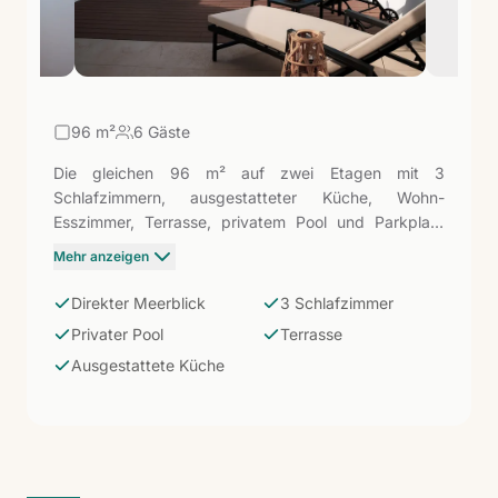
96
m²
6 Gäste
Die gleichen 96 m² auf zwei Etagen mit 3
Schlafzimmern, ausgestatteter Küche, Wohn-
Esszimmer, Terrasse, privatem Pool und Parkplatz
wie die Villa mit 3 Schlafzimmern, plus direktem Blick
Mehr anzeigen
auf den Atlantik von den Schlafzimmern und
Außenbereichen. Die Kombination aus Platz für sechs
Direkter Meerblick
3 Schlafzimmer
Personen und Meereshorizont macht sie zur
Privater Pool
Terrasse
gefragtesten Option der Wohnanlage.
Ausgestattete Küche