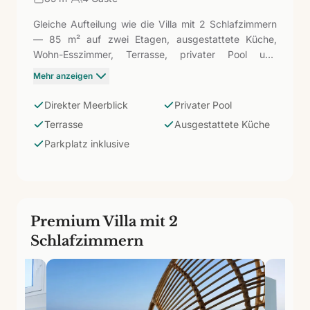
Gleiche Aufteilung wie die Villa mit 2 Schlafzimmern
— 85 m² auf zwei Etagen, ausgestattete Küche,
Wohn-Esszimmer, Terrasse, privater Pool und
Parkplatz — mit direktem Blick auf den Atlantik von
Mehr anzeigen
den Schlafzimmern und der Terrasse. In einer
Wohnanlage nur wenige Minuten von Papagayo
Direkter Meerblick
Privater Pool
entfernt, rechtfertigt das Erwachen mit dem Meer am
Terrasse
Ausgestattete Küche
Horizont allein die Wahl dieser Kategorie.
Parkplatz inklusive
Premium Villa mit 2
Schlafzimmern