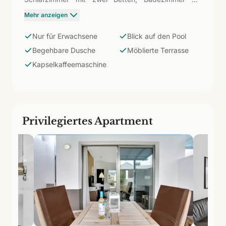
begehbarer Dusche und Föhn. Möblierte Terrasse mit
Mehr anzeigen
direktem Blick auf den Süßwasserpool. Küche
ausgestattet mit Cerankochfeld, Mikrowelle,
Nur für Erwachsene
Blick auf den Pool
Kapselkaffeemaschine, Wasserkocher und
Begehbare Dusche
Möblierte Terrasse
Sandwichmaker. Für Paare, die den Pool des
Kapselkaffeemaschine
Komplexes vom Balkon aus im Blickfeld haben
möchten: ein Plus an Animation und Licht, ohne auf
die exklusive Erwachsenenatmosphäre zu verzichten.
Privilegiertes Apartment