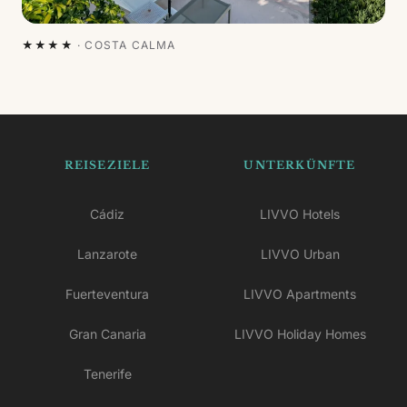
★★★★
·
COSTA CALMA
REISEZIELE
UNTERKÜNFTE
Cádiz
LIVVO Hotels
Lanzarote
LIVVO Urban
Fuerteventura
LIVVO Apartments
Gran Canaria
LIVVO Holiday Homes
Tenerife