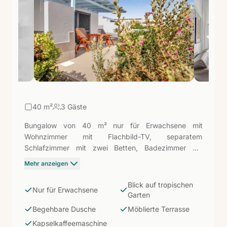
ausgestattete Unterkunft, um den Norden von
Fuerteventura in Ihrem eigenen Tempo zu entdecken.
40
m²
3 Gäste
Bungalow von 40 m² nur für Erwachsene mit
Wohnzimmer mit Flachbild-TV, separatem
Schlafzimmer mit zwei Betten, Badezimmer mit
begehbarer Dusche und Föhn. Möblierte Terrasse mit
Mehr anzeigen
Blick auf den tropischen Garten des Komplexes.
Küche ausgestattet mit Cerankochfeld, Mikrowelle,
Blick auf tropischen
Nur für Erwachsene
Kapselkaffeemaschine, Wasserkocher und
Garten
Sandwichmaker. Die ruhigste Option des Mar Azul:
Begehbare Dusche
Möblierte Terrasse
zum Grünen hin ausgerichtet, perfekt für diejenigen,
Kapselkaffeemaschine
die Privatsphäre und Ruhe mehr schätzen als den