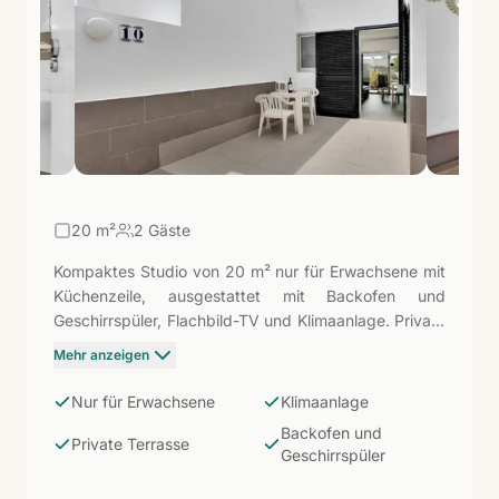
20
m²
2 Gäste
Kompaktes Studio von 20 m² nur für Erwachsene mit
Küchenzeile, ausgestattet mit Backofen und
Geschirrspüler, Flachbild-TV und Klimaanlage. Private
Terrasse. Die günstigste Option des Komplexes:
Mehr anzeigen
kleiner, aber funktionaler Raum, ausgerichtet auf
Alleinreisende oder Paare, die den Tag draußen
Nur für Erwachsene
Klimaanlage
verbringen — die Strände Las Clavellinas und
Backofen und
Corralejo Viejo sind nur wenige Schritte entfernt —
Private Terrasse
Geschirrspüler
und nur eine komfortable und gut gelegene
Unterkunft zum Ausruhen benötigen.