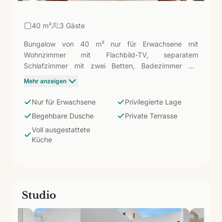
40
m²
3 Gäste
Bungalow von 40 m² nur für Erwachsene mit
Wohnzimmer mit Flachbild-TV, separatem
Schlafzimmer mit zwei Betten, Badezimmer mit
begehbarer Dusche und Föhn. Private möblierte
Mehr anzeigen
Terrasse. Küche ausgestattet mit Cerankochfeld,
Mikrowelle, Kapselkaffeemaschine, Wasserkocher
Nur für Erwachsene
Privilegierte Lage
und Sandwichmaker. Die Kategorie Privileged steht
Begehbare Dusche
Private Terrasse
für eine Auswahl besonders gut gelegener Standorte
Voll ausgestattete
innerhalb des Komplexes — mehr Privatsphäre oder
Küche
obere Etagen — für Paare, die das Beste des Mar
Azul suchen, ohne die Kategorie zu wechseln.
Studio