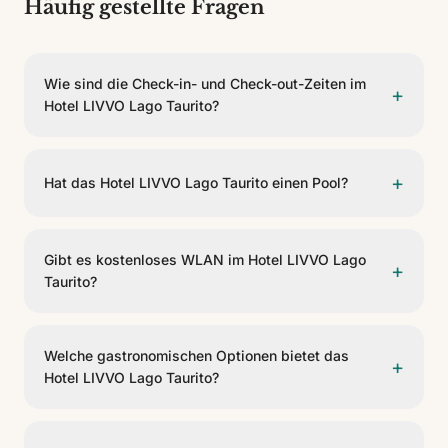
Häufig gestellte Fragen
Wie sind die Check-in- und Check-out-Zeiten im
+
Hotel LIVVO Lago Taurito?
Check-in ist ab 15:00 und Check-out vor 11:00.
+
Hat das Hotel LIVVO Lago Taurito einen Pool?
Ja, das Hotel LIVVO Lago Taurito verfügt über einen
Pool. Er ist je nach Saison beheizbar. Liegen sind
Gibt es kostenloses WLAN im Hotel LIVVO Lago
+
inklusive.
Taurito?
Ja, das Hotel LIVVO Lago Taurito bietet kostenloses
WLAN in den Gemeinschaftsbereichen und Zimmern.
Welche gastronomischen Optionen bietet das
+
Hotel LIVVO Lago Taurito?
Das Hotel verfügt über 4 gastronomische Optionen,
darunter Buffet, Arena Plaza, Bar Columbus, Bar