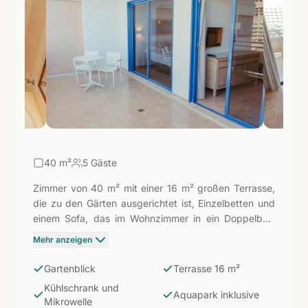
erkunden möchte, hat in wenigen Minuten Puerto de
Mogán, die Wanderwege der Schlucht und die
Möglichkeit von Bootsausflügen entlang der Küste.
Ein Resort, das darauf ausgelegt ist, dass Familien
gemeinsam genießen, jeder auf seine Weise.
40
m²
5 Gäste
Zimmer von 40 m² mit einer 16 m² großen Terrasse,
die zu den Gärten ausgerichtet ist, Einzelbetten und
einem Sofa, das im Wohnzimmer in ein Doppelbett
umgewandelt werden kann. Kühlschrank und
Mehr anzeigen
Mikrowelle inklusive. Bis zu fünf Personen. Die 16 m²
große Terrasse ist eine der großzügigsten im Resort:
Gartenblick
Terrasse 16 m²
ein echter Außenbereich, in dem Familien
Kühlschrank und
frühstücken, spielen und entspannen können, mit den
Aquapark inklusive
Mikrowelle