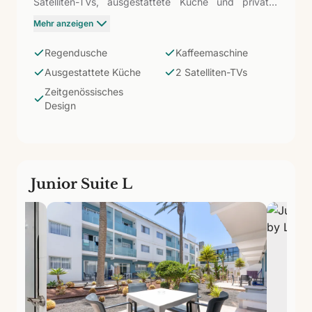
Satelliten-TVs, ausgestattete Küche und privater
Balkon oder Terrasse mit Meeresbrise. Sein Studio-
Mehr anzeigen
Format ist kompakt, aber sein zeitgenössisches
Design macht es sehr praktisch für Paare, die
Regendusche
Kaffeemaschine
Corralejo zum besten Preis genießen möchten.
Ausgestattete Küche
2 Satelliten-TVs
Zeitgenössisches
Design
Junior Suite L