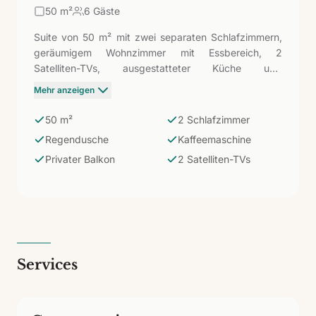
50
m²
6 Gäste
Suite von 50 m² mit zwei separaten Schlafzimmern,
geräumigem Wohnzimmer mit Essbereich, 2
Satelliten-TVs, ausgestatteter Küche und
Regendusche. Zeitgenössische Dekoration und
Mehr anzeigen
privater Balkon. Die geräumigste Unterkunft im
Komplex: Die 50 m² sind großzügig zwischen zwei
50 m²
2 Schlafzimmer
Schlafzimmern und Wohnzimmer verteilt, was die
Regendusche
Kaffeemaschine
Suite XXL zur besten Option für Familien bis zu 6
Privater Balkon
2 Satelliten-TVs
Personen oder Freundesgruppen macht, die Bristol
Sunset Beach genießen möchten, ohne auf ihren
Raum zu verzichten.
Services