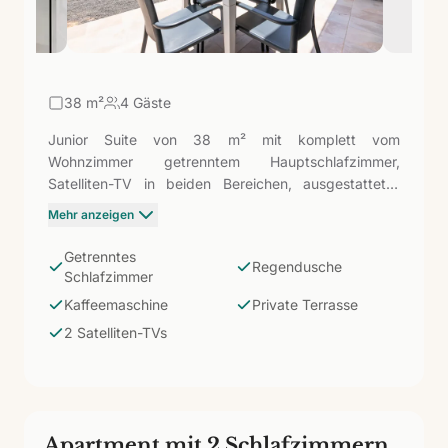
38
m²
4 Gäste
Junior Suite von 38 m² mit komplett vom
Wohnzimmer getrenntem Hauptschlafzimmer,
Satelliten-TV in beiden Bereichen, ausgestatteter
Küchenzeile, Regendusche, viskoelastischer
Mehr anzeigen
Matratze und privatem Balkon oder Terrasse. Es ist
eine geräumigere Option als das Studio M, geeignet
Getrenntes
Regendusche
für diejenigen, die eine bequemere Aufteilung
Schlafzimmer
zwischen Schlaf- und Wohnbereich schätzen.
Kaffeemaschine
Private Terrasse
Entspannen Sie sich auf Ihrem privaten Balkon oder
2 Satelliten-TVs
Ihrer Terrasse und genießen Sie die Annehmlichkeiten
des Komplexes.
Apartment mit 2 Schlafzimmern