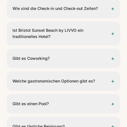
+
Wie sind die Check-in und Check-out Zeiten?
Der Check-in ist ab 15:00 Uhr und der Check-out bis
11:00 Uhr.
Ist Bristol Sunset Beach by LIVVO ein
+
traditionelles Hotel?
Nein. Es ist ein Komplex von Ferienwohnungen, der die
Privatsphäre und Unabhängigkeit einer eigenen
+
Gibt es Coworking?
Wohnung mit sozialen, sportlichen, coworking und
gastronomischen Räumen kombiniert.
Ja. CoNomad Coworking ist 24/7 für Gäste geöffnet
und bietet 700 MB/s Glasfaser-WLAN, ergonomische
+
Welche gastronomischen Optionen gibt es?
Arbeitsplätze, Drucker und Kabinen für
Videokonferenzen.
The Roof Chill Out ist von Dienstag bis Sonntag von
16:00 bis 23:00 Uhr geöffnet, und das Frühstück für
+
Gibt es einen Pool?
Gäste wird von 08:00 bis 11:00 Uhr serviert.
Ja. Der Komplex verfügt über einen Außenpool mit
Öffnungszeiten von 10:00 bis 18:00 Uhr.
+
Gibt es tägliche Reinigung?