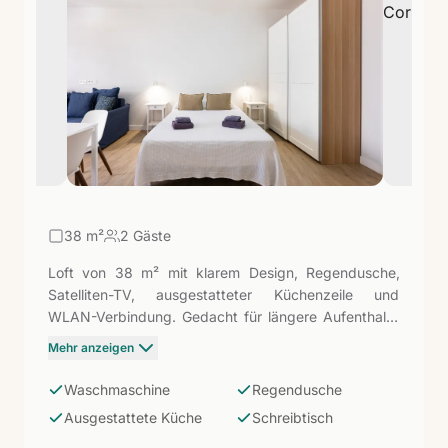
wenige Minuten entfernt, was diesen Komplex zu
einem modernen Basislager macht, um die Insel zu
erkunden.
38
m²
2 Gäste
Loft von 38 m² mit klarem Design, Regendusche,
Satelliten-TV, ausgestatteter Küchenzeile und
WLAN-Verbindung. Gedacht für längere Aufenthalte
oder Reisende, die totale Autonomie schätzen, alles,
Mehr anzeigen
was sie brauchen, um Corralejo zu besuchen.
Waschmaschine
Regendusche
Ausgestattete Küche
Schreibtisch