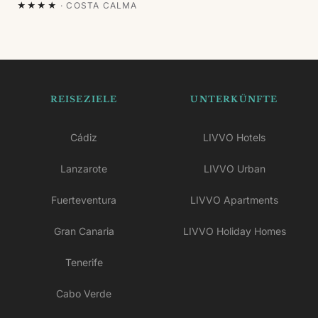
★★★★
·
COSTA CALMA
REISEZIELE
UNTERKÜNFTE
Cádiz
LIVVO Hotels
Lanzarote
LIVVO Urban
Fuerteventura
LIVVO Apartments
Gran Canaria
LIVVO Holiday Homes
Tenerife
Cabo Verde