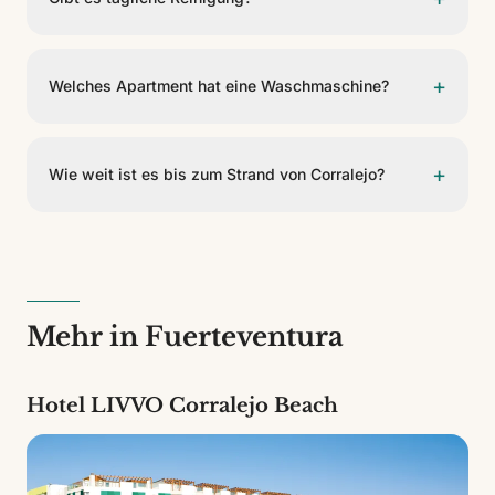
Die Apartments beinhalten keine tägliche Reinigung.
Der Wechsel von Bettwäsche und Handtüchern kann
+
Welches Apartment hat eine Waschmaschine?
alle 5 Tage kostenlos an der Rezeption angefordert
werden.
Die Waschmaschine ist in der Loft-Typologie
verfügbar, der einzigen im Komplex, die sie enthält.
+
Wie weit ist es bis zum Strand von Corralejo?
Der Strand von Corralejo ist 600 m vom Komplex
entfernt.
Mehr in Fuerteventura
Hotel LIVVO Corralejo Beach