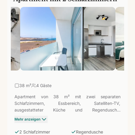
38
m²
4 Gäste
Apartment von 38 m² mit zwei separaten
Schlafzimmern, Essbereich, Satelliten-TV,
ausgestatteter Küche und Regendusche.
Zeitgenössische Dekoration mit lokalen Akzenten und
Mehr anzeigen
privatem Balkon. Der gleiche Raum wie die Junior
Suite L, aber organisiert in zwei Schlafzimmern
2 Schlafzimmer
Regendusche