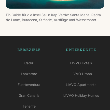
Ein Guide für die Insel Sal in Kap Verde: Santa Maria, Pedra
de Lume, Buracona, Strände, Ausflüge und Wassersport.
REISEZIELE
UNTERKÜNFTE
Cádiz
LIVVO Hotels
Lanzarote
LIVVO Urban
Fuerteventura
LIVVO Apartments
Gran Canaria
LIVVO Holiday Homes
Tenerife