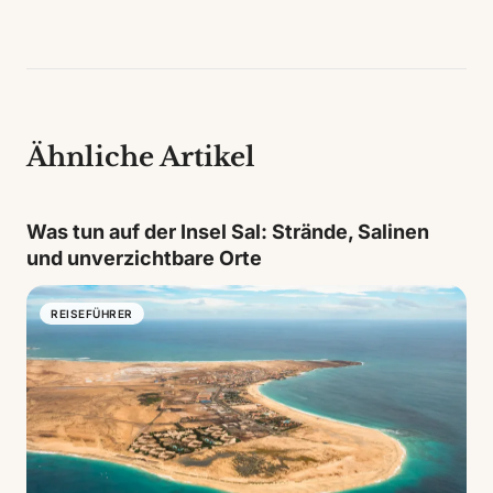
einer der besten Orte, um die Geografie von São
Vicente zu verstehen. Von seinen Aussichtspunkten
lässt sich die karge, gebirgige und zum Meer hin
offene Landschaft erkennen, und an klaren Tagen
helfen die Ausblicke, die ständige Beziehung zwischen
Insel und Ozean zu begreifen.
Ähnliche Artikel
Was tun auf der Insel Sal: Strände, Salinen
und unverzichtbare Orte
REISEFÜHRER