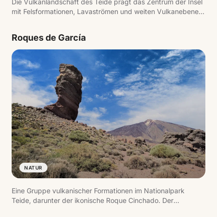
Die Vulkanlandschaft des Teide prägt das Zentrum der Insel
mit Felsformationen, Lavaströmen und weiten Vulkanebenen.
Die Landschaft verändert sich mit der Höhe, von ariden
Zonen bis zum Hochgebirge mit weiten Ausblicken.
Roques de García
NATUR
Eine Gruppe vulkanischer Formationen im Nationalpark
Teide, darunter der ikonische Roque Cinchado. Der
Wanderweg ermöglicht es, diese Umgebung zu Fuß mit Blick