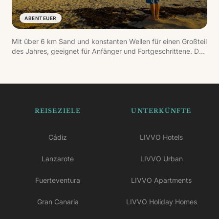
ABENTEUER
Mit über 6 km Sand und konstanten Wellen für einen Großteil
des Jahres, geeignet für Anfänger und Fortgeschrittene. Der
dramatische Hintergrund des Risco de Famara und das
entspannte Dorf machen es zu einem der authentischsten
Orte der Insel.
REISEZIELE
UNTERKÜNFTE
Cádiz
LIVVO Hotels
Lanzarote
LIVVO Urban
Fuerteventura
LIVVO Apartments
Gran Canaria
LIVVO Holiday Homes