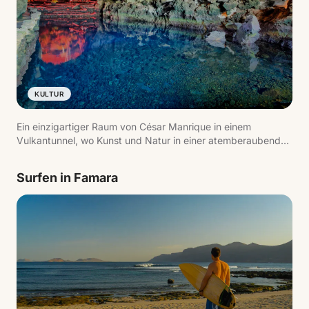
KULTUR
Ein einzigartiger Raum von César Manrique in einem
Vulkantunnel, wo Kunst und Natur in einer atemberaubenden
Umgebung verschmelzen. Highlights sind der Innenteich,
das natürliche Auditorium und der blinde Krebs, eine
Surfen in Famara
endemische Art.