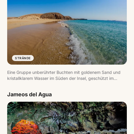
STRÄNDE
Eine Gruppe unberührter Buchten mit goldenem Sand und
kristallklarem Wasser im Süden der Insel, geschützt im
Naturmonument Los Ajaches. Playa Mujeres, Playa de la
Cera und Playa de Papagayo sind die bekanntesten.
Jameos del Agua
Ruhiges Wasser, ideal zum Schnorcheln.