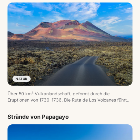
NATUR
Über 50 km² Vulkanlandschaft, geformt durch die
Eruptionen von 1730–1736. Die Ruta de Los Volcanes führt
durch ein Meer aus erstarrter Lava mit rauchenden Kratern,
wo die Untergrundtemperatur 600 °C übersteigt. Die
Strände von Papagayo
geothermischen Demonstrationen am Islote de Hilario sind
ein Muss.