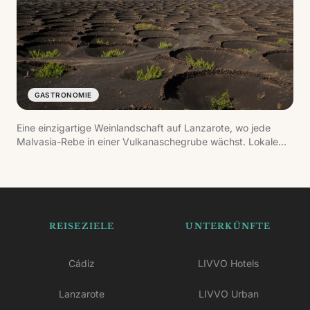
GASTRONOMIE
Eine einzigartige Weinlandschaft auf Lanzarote, wo jede
Malvasía-Rebe in einer Vulkanaschegrube wächst. Lokale
Bodegas bieten Verkostungen vulkanischer Weine mit
geschützter Ursprungsbezeichnung.
REISEZIELE
UNTERKÜNFTE
Cádiz
LIVVO Hotels
Lanzarote
LIVVO Urban