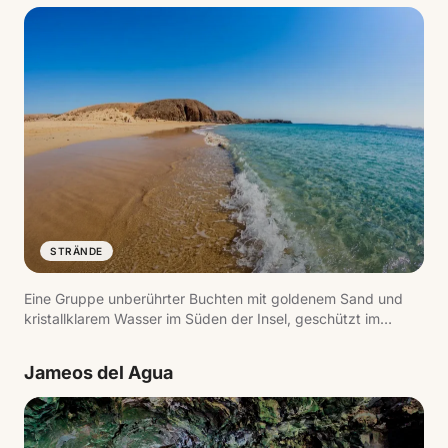
ein Muss.
STRÄNDE
Eine Gruppe unberührter Buchten mit goldenem Sand und
kristallklarem Wasser im Süden der Insel, geschützt im
Naturmonument Los Ajaches. Playa Mujeres, Playa de la
Cera und Playa de Papagayo sind die bekanntesten.
Jameos del Agua
Ruhiges Wasser, ideal zum Schnorcheln.