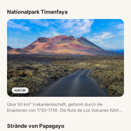
Nationalpark Timanfaya
NATUR
Über 50 km² Vulkanlandschaft, geformt durch die
Eruptionen von 1730–1736. Die Ruta de Los Volcanes führt
durch ein Meer aus erstarrter Lava mit rauchenden Kratern,
wo die Untergrundtemperatur 600 °C übersteigt. Die
Strände von Papagayo
geothermischen Demonstrationen am Islote de Hilario sind