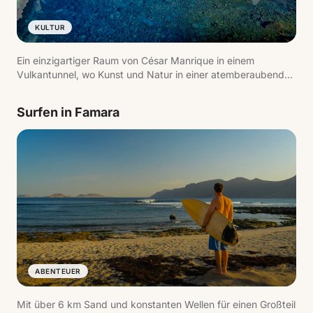
KULTUR
Ein einzigartiger Raum von César Manrique in einem
Vulkantunnel, wo Kunst und Natur in einer atemberaubenden
Umgebung verschmelzen. Highlights sind der Innenteich,
das natürliche Auditorium und der blinde Krebs, eine
Surfen in Famara
endemische Art.
ABENTEUER
Mit über 6 km Sand und konstanten Wellen für einen Großteil