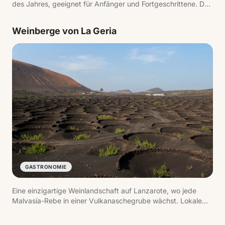
des Jahres, geeignet für Anfänger und Fortgeschrittene. Der
dramatische Hintergrund des Risco de Famara und das
entspannte Dorf machen es zu einem der authentischsten
Weinberge von La Geria
Orte der Insel.
GASTRONOMIE
Eine einzigartige Weinlandschaft auf Lanzarote, wo jede
Malvasía-Rebe in einer Vulkanaschegrube wächst. Lokale
Bodegas bieten Verkostungen vulkanischer Weine mit
geschützter Ursprungsbezeichnung.