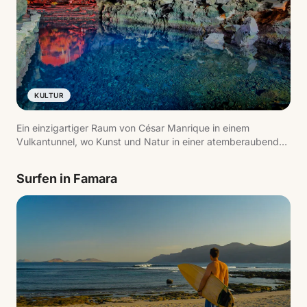
KULTUR
Ein einzigartiger Raum von César Manrique in einem
Vulkantunnel, wo Kunst und Natur in einer atemberaubenden
Umgebung verschmelzen. Highlights sind der Innenteich,
das natürliche Auditorium und der blinde Krebs, eine
Surfen in Famara
endemische Art.