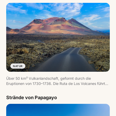
NATUR
Über 50 km² Vulkanlandschaft, geformt durch die
Eruptionen von 1730–1736. Die Ruta de Los Volcanes führt
durch ein Meer aus erstarrter Lava mit rauchenden Kratern,
wo die Untergrundtemperatur 600 °C übersteigt. Die
Strände von Papagayo
geothermischen Demonstrationen am Islote de Hilario sind
ein Muss.