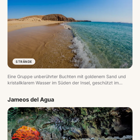
STRÄNDE
Eine Gruppe unberührter Buchten mit goldenem Sand und
kristallklarem Wasser im Süden der Insel, geschützt im
Naturmonument Los Ajaches. Playa Mujeres, Playa de la
Cera und Playa de Papagayo sind die bekanntesten.
Jameos del Agua
Ruhiges Wasser, ideal zum Schnorcheln.