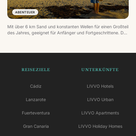
ABENTEUER
Mit über 6 km Sand und konstanten Wellen für einen Großteil
des Jahres, geeignet für Anfänger und Fortgeschrittene. Der
dramatische Hintergrund des Risco de Famara und das
entspannte Dorf machen es zu einem der authentischsten
Orte der Insel.
REISEZIELE
UNTERKÜNFTE
Cádiz
LIVVO Hotels
Lanzarote
LIVVO Urban
Fuerteventura
LIVVO Apartments
Gran Canaria
LIVVO Holiday Homes