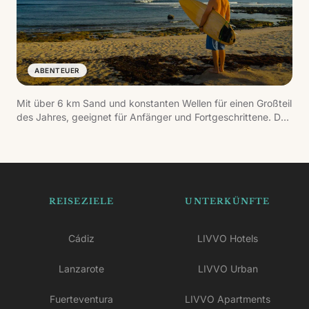
ABENTEUER
Mit über 6 km Sand und konstanten Wellen für einen Großteil
des Jahres, geeignet für Anfänger und Fortgeschrittene. Der
dramatische Hintergrund des Risco de Famara und das
entspannte Dorf machen es zu einem der authentischsten
Orte der Insel.
REISEZIELE
UNTERKÜNFTE
Cádiz
LIVVO Hotels
Lanzarote
LIVVO Urban
Fuerteventura
LIVVO Apartments