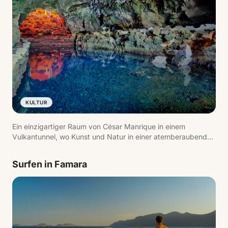
KULTUR
Ein einzigartiger Raum von César Manrique in einem
Vulkantunnel, wo Kunst und Natur in einer atemberaubenden
Umgebung verschmelzen. Highlights sind der Innenteich,
das natürliche Auditorium und der blinde Krebs, eine
Surfen in Famara
endemische Art.