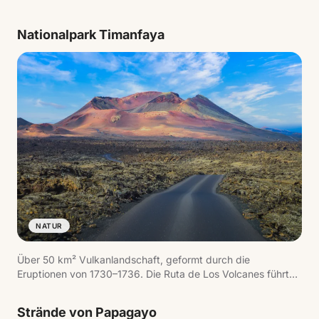
Nationalpark Timanfaya
NATUR
Über 50 km² Vulkanlandschaft, geformt durch die
Eruptionen von 1730–1736. Die Ruta de Los Volcanes führt
durch ein Meer aus erstarrter Lava mit rauchenden Kratern,
wo die Untergrundtemperatur 600 °C übersteigt. Die
Strände von Papagayo
geothermischen Demonstrationen am Islote de Hilario sind