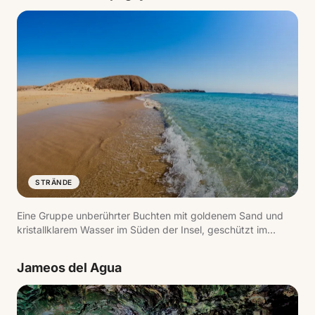
ein Muss.
STRÄNDE
Eine Gruppe unberührter Buchten mit goldenem Sand und
kristallklarem Wasser im Süden der Insel, geschützt im
Naturmonument Los Ajaches. Playa Mujeres, Playa de la
Cera und Playa de Papagayo sind die bekanntesten.
Jameos del Agua
Ruhiges Wasser, ideal zum Schnorcheln.