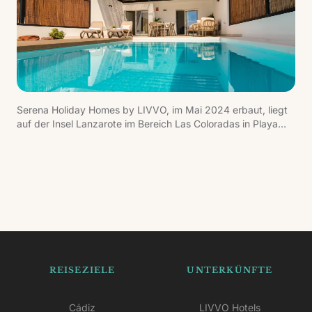
Serena Holiday Homes by LIVVO, im Mai 2024 erbaut, liegt
auf der Insel Lanzarote im Bereich Las Coloradas in Playa
Blanca, nahe den goldenen Sandstränden von Papagayo.
Die private Anlage verfügt über einen Gemeinschaftsbereich
mit Pool, Solarium, Services und Pergola-Lounge. Die
Wohnungen sind sehr geräumig, mit ausgewogener
Aufteilung, moderner Ästhetik mit klaren Linien und weißen
Wänden, integriert in die Landschaft und den Geist der
traditionellen Inselarchitektur.
REISEZIELE
UNTERKÜNFTE
Cádiz
LIVVO Hotels