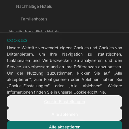
Nachhaltige Hotels
Familienhotels
Haustierfreundliche Hotels
COOKIES
Hotels nur für Erwachsene
Unsere Website verwendet eigene Cookies und Cookies von
Drittanbietern, um Ihre Navigation zu statistischen,
All-inclusive-Hotels
funktionalen und Werbezwecken zu analysieren und den
Service zu verbessern und an Ihre Präferenzen anzupassen.
LIVVO Plus
Um der Nutzung zuzustimmen, klicken Sie auf „Alle
akzeptieren“; zum Konfigurieren oder Ablehnen nutzen Sie
„Cookie-Einstellungen“ oder „Alle ablehnen“. Weitere
Informationen finden Sie in unserer
Cookie-Richtlinie
.
© 2026 LIVVO Hotels — Grupo Martinón
Cookie-Einstellungen
#LIVVERS
Alle ablehnen
Impressum
Cookies
Datenschutz
Barrierefreiheit
Cookie-Einstellungen
Alle akzeptieren