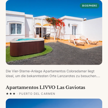
BIOSPHERE
Die Vier-Sterne-Anlage Apartamentos Coloradamar liegt
ideal, um die bekanntesten Orte Lanzarotes zu besuchen.
Die Apartments sind auf verschiedenen Ebenen errichtet,
jedes mit eigenem Bereich; aus den Vistamar-Plus-
Apartamentos LIVVO Las Gaviotas
Apartments lassen sich Fuerteventura und die Weite des
★★★
·
PUERTO DEL CARMEN
Atlantiks erblicken.