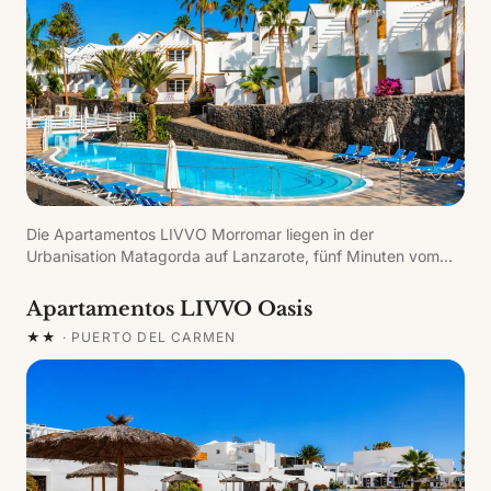
Die Apartamentos LIVVO Morromar liegen in der
Urbanisation Matagorda auf Lanzarote, fünf Minuten vom
Strand entfernt. Eine familienfreundliche Anlage mit der für
die Insel typischen Küstenarchitektur, in der Eltern
Apartamentos LIVVO Oasis
entspannen und Kinder das Animationsprogramm genießen
★★
·
PUERTO DEL CARMEN
können.