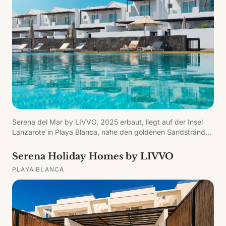
gelegen.
Serena del Mar by LIVVO, 2025 erbaut, liegt auf der Insel
Lanzarote in Playa Blanca, nahe den goldenen Sandstränden
von Papagayo. Die private Anlage verfügt über einen
Gemeinschaftsbereich mit Infinity-Pool, Solarium und
Serena Holiday Homes by LIVVO
Concierge. Die 33 Wohnungen zeichnen sich durch ihren
PLAYA BLANCA
Charme und ausgewogene Aufteilung aus, mit moderner,
schlichter Ästhetik, architektonisch in die Landschaft
integriert.