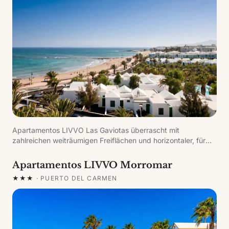
Apartamentos LIVVO Las Gaviotas überrascht mit
zahlreichen weiträumigen Freiflächen und horizontaler, für
Lanzarote typischer Architektur. Eine Anlage mit 119
Apartments in sechs Sektoren, jeweils mit eigenem Pool,
Apartamentos LIVVO Morromar
verbunden durch ausgedehnte Grünflächen.
★★★
·
PUERTO DEL CARMEN