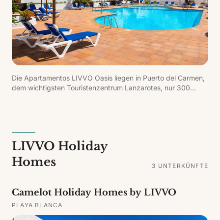
Die Apartamentos LIVVO Oasis liegen in Puerto del Carmen,
dem wichtigsten Touristenzentrum Lanzarotes, nur 300
Meter vom Strand und fünf Minuten von der Hauptstraße
und der Einkaufszone entfernt. Die helle Anlage verfügt über
Pool mit Kinderbereich, Solarium und Gartenanlage und
bietet eine ruhige Atmosphäre ideal zum Erholen.
LIVVO Holiday
Homes
3
UNTERKÜNFTE
Camelot Holiday Homes by LIVVO
PLAYA BLANCA