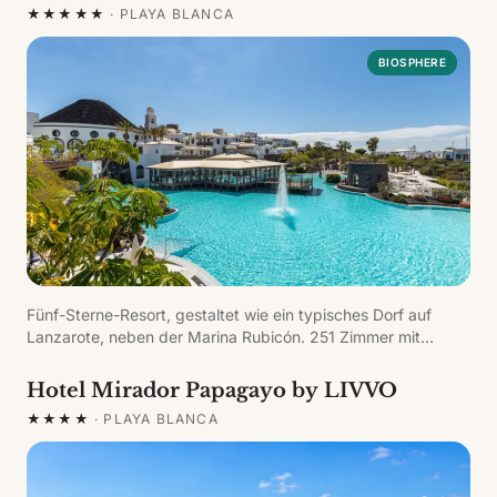
★★★★★
·
PLAYA BLANCA
BIOSPHERE
Fünf-Sterne-Resort, gestaltet wie ein typisches Dorf auf
Lanzarote, neben der Marina Rubicón. 251 Zimmer mit
Adults-only-Bereich Club Volcán, 5 Pools, Spa mit
Thermalkreislauf, 24-h-Fitnessstudio, Squash und einem
Hotel Mirador Papagayo by LIVVO
breiten gastronomischen Angebot mit Buffetrestaurant, À-la-
★★★★
·
PLAYA BLANCA
carte und Bars.