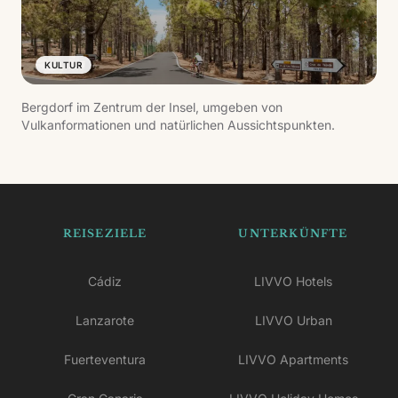
KULTUR
Bergdorf im Zentrum der Insel, umgeben von
Vulkanformationen und natürlichen Aussichtspunkten.
REISEZIELE
UNTERKÜNFTE
Cádiz
LIVVO Hotels
Lanzarote
LIVVO Urban
Fuerteventura
LIVVO Apartments