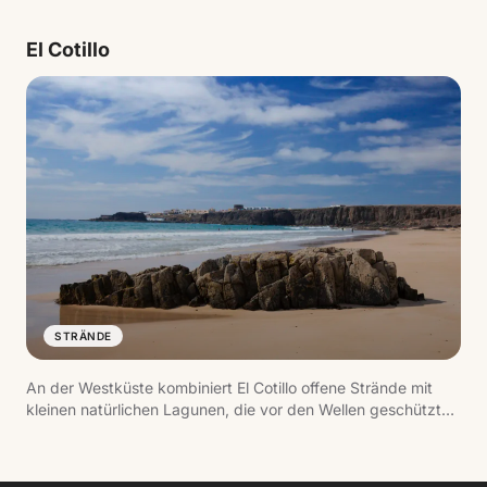
kristallklares Wasser. In einem Tag zu umrunden, mit
Stationen wie der Playa de La Concha und dem Leuchtturm
El Cotillo
Martiño.
STRÄNDE
An der Westküste kombiniert El Cotillo offene Strände mit
kleinen natürlichen Lagunen, die vor den Wellen geschützt
sind. Die entspannte Atmosphäre und die Sonnenuntergänge
mit Blick auf den Ozean machen es zu einem der
angenehmsten Orte.