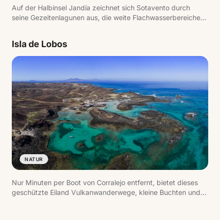
Auf der Halbinsel Jandía zeichnet sich Sotavento durch
seine Gezeitenlagunen aus, die weite Flachwasserbereiche
schaffen. In Verbindung mit dem konstanten Wind ist dies
eines der besten Windsur- und Kitesurfziele Europas.
Isla de Lobos
NATUR
Nur Minuten per Boot von Corralejo entfernt, bietet dieses
geschützte Eiland Vulkanwanderwege, kleine Buchten und
kristallklares Wasser. In einem Tag zu umrunden, mit
Stationen wie der Playa de La Concha und dem Leuchtturm