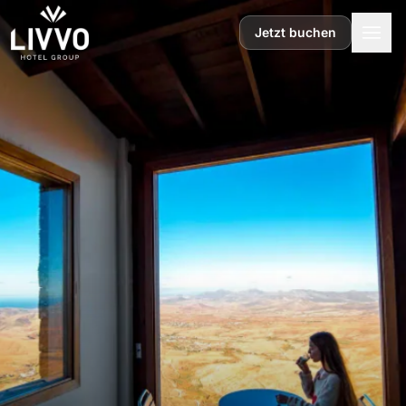
Zum Inhalt springen
Jetzt buchen
ES
EN
DE
FR
IT
NL