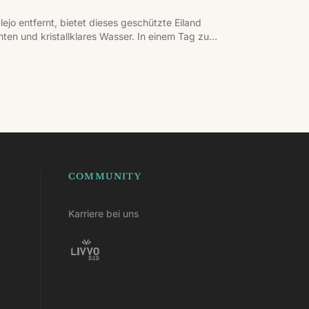
ejo entfernt, bietet dieses geschützte Eiland
en und kristallklares Wasser. In einem Tag zu
er Playa de La Concha und dem Leuchtturm Martiño.
COMMUNITY
Karriere bei uns