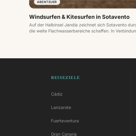
ABENTEUER
Windsurfen & Kitesurfen in Sotavento
Auf der Halbinsel Jandía zeichnet sich Sotavento dur
die weite Flachwasserbereiche schaffen. In Verbindu
dies eines der besten Windsur- und Kitesurfziele Euro
REISEZIELE
Cádiz
Lanzarote
Fuerteventura
Gran Canaria