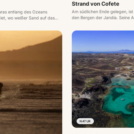
Strand von Cofete
Am südlichen Ende gelegen, ist
uras entlang des Ozeans
den Bergen der Jandía. Seine 
biet, wo weißer Sand auf das
sind Teil des Erlebnisses.
e Lobos entstehen.
NATUR