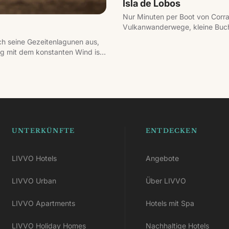
Isla de Lobos
Nur Minuten per Boot von Corral
Vulkanwanderwege, kleine Bucht
umrunden, mit Stationen wie d
ch seine Gezeitenlagunen aus,
ng mit dem konstanten Wind ist
pas.
UNTERKÜNFTE
ENTDECKEN
LIVVO Hotels
Angebote
LIVVO Urban
Über LIVVO
LIVVO Apartments
Hotels mit Spa
LIVVO Holiday Homes
Nachhaltige Hotels