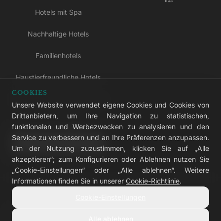
Hotels mit Spa
Nachhaltige Hotels
Familienhotels
Haustierfreundliche Hotels
COOKIES
Hotels nur für Erwachsene
Unsere Website verwendet eigene Cookies und Cookies von
Drittanbietern, um Ihre Navigation zu statistischen,
All-inclusive-Hotels
funktionalen und Werbezwecken zu analysieren und den
Service zu verbessern und an Ihre Präferenzen anzupassen.
LIVVO Plus
Um der Nutzung zuzustimmen, klicken Sie auf „Alle
akzeptieren“; zum Konfigurieren oder Ablehnen nutzen Sie
„Cookie-Einstellungen“ oder „Alle ablehnen“. Weitere
Informationen finden Sie in unserer
Cookie-Richtlinie
.
© 2026 LIVVO Hotels — Grupo Martinón
Cookie-Einstellungen
#LIVVERS
Alle ablehnen
Impressum
Cookies
Datenschutz
Barrierefreiheit