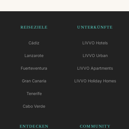
REISEZIELE
UNTERKÜNFTE
Cádiz
LIVVO Hotels
Lanzarote
LIVVO Urban
Fuerteventura
LIVVO Apartments
Gran Canaria
LIVVO Holiday Homes
Tenerife
Cabo Verde
ENTDECKEN
COMMUNITY