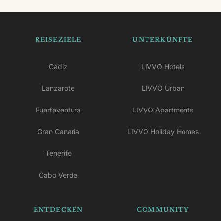
REISEZIELE
UNTERKÜNFTE
Cádiz
LIVVO Hotels
Lanzarote
LIVVO Urban
Fuerteventura
LIVVO Apartments
Gran Canaria
LIVVO Holiday Homes
Tenerife
Cabo Verde
ENTDECKEN
COMMUNITY