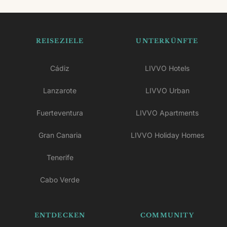
REISEZIELE
UNTERKÜNFTE
Cádiz
LIVVO Hotels
Lanzarote
LIVVO Urban
Fuerteventura
LIVVO Apartments
Gran Canaria
LIVVO Holiday Homes
Tenerife
Cabo Verde
ENTDECKEN
COMMUNITY