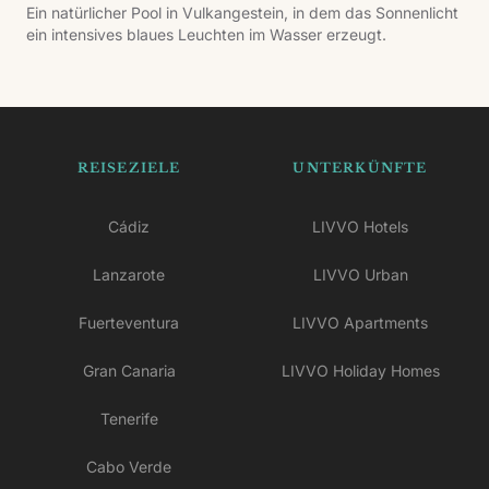
Ein natürlicher Pool in Vulkangestein, in dem das Sonnenlicht
ein intensives blaues Leuchten im Wasser erzeugt.
REISEZIELE
UNTERKÜNFTE
Cádiz
LIVVO Hotels
Lanzarote
LIVVO Urban
Fuerteventura
LIVVO Apartments
Gran Canaria
LIVVO Holiday Homes
Tenerife
Cabo Verde