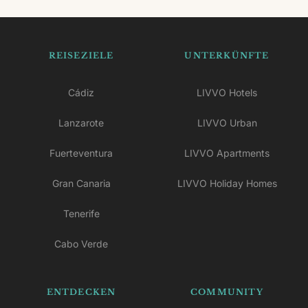
REISEZIELE
UNTERKÜNFTE
Cádiz
LIVVO Hotels
Lanzarote
LIVVO Urban
Fuerteventura
LIVVO Apartments
Gran Canaria
LIVVO Holiday Homes
Tenerife
Cabo Verde
ENTDECKEN
COMMUNITY